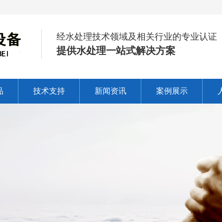
经水处理技术领域及相关行业的专业认证
提供水处理一站式解决方案
品
技术支持
新闻资讯
案例展示
品
技术支持
新闻资讯
案例展示