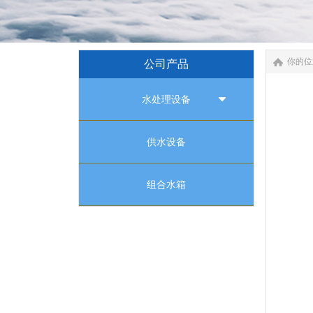
你的位
公司产品
水处理设备
供水设备
组合水箱