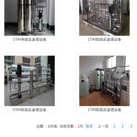
1T/H单级反渗透设备
1T/H双级反渗透设备
1T/H单级反渗透设备
1T/H双级反渗透设备
1T/H单级反渗透设备...
1T/H双级反渗透设备...
5T/H双级反渗透设备
1T/H双级反渗透设备
5T/H双级反渗透设备
1T/H双级反渗透设备
5T/H双级反渗透设备...
1T/H双级反渗透设备...
总数：105条 当前页数：
1
/5
首页
上一页
1
2
3