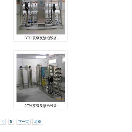
3T/H双级反渗透设备
3T/H双级反渗透设备
3T/H双级反渗透设备...
2T/H双级反渗透设备
2T/H双级反渗透设备
2T/H双级反渗透设备...
4
5
下一页
尾页