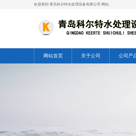
欢迎来到 青岛科尔特水处理设备有限公司 网站.
网站首页
关于公司
公司产
网站首页
关于公司
公司产